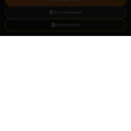
Accetta Tutti
Solo Necessari
Personalizza
Chi siamo
Il Corpo Musicale Santa Cecilia è un'associazione
culturale che promuove e diffonde la cultura
musicale dal 1900.